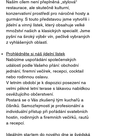
Naším cílem není přeplněná „stylová“
restaurace, ale skutečně kulturní,
konzervativní prostředí pro náročné hosty a
gurmány. S touto představou jsme vytvořili i
jídelní a vinný lístek, který obsahuje velké
množství našich a klasických specialit. Jsme
pyšní na široký výběr vín, pečlivě vybraných
z vyhlášených oblastí.
Prohlédněte si náš jídelní lístek
Nabízíme uspořádání společenských
událostí podle Vašeho přání: obchodní
jednání, firemní večírek, recepci, cocktail
nebo rodinnou oslavu.
V letním období je k dispozici posezení na
velmi pěkné letní terase s lákavou nabídkou
osvěžujícího občerstvení.
Postará se o Vás zkušený tým kuchařů a
číšníků. Samozřejmostí je profesionální a
individuální přístup při pořádání svatebních
hostin, rodinných a firemních večírků, rautů
a recepcí.
Ideálním startem do nového dne je švédská