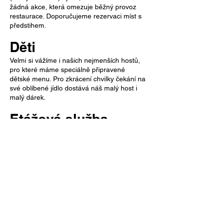
žádná akce, která omezuje běžný provoz
restaurace. Doporučujeme rezervaci míst s
předstihem.
Děti
Velmi si vážíme i našich nejmenších hostů,
pro které máme speciálně připravené
dětské menu. Pro zkrácení chvilky čekání na
své oblíbené jídlo dostává náš malý host i
malý dárek.
Etážová služba
V době od 6:30 do 20:00 hodin si hosté
mohou objednat jídlo na pokoj. Vybrat si
mohou v pohodlí z jídelního lístku.
Salónek
Nově zrekonstruovaný salónek s jedinečnou
atmosférou je vhodný k pořádání rodinných
oslav: svateb, promocí, firemních večírků a
školení. Salónek s kapacitou 50 míst má