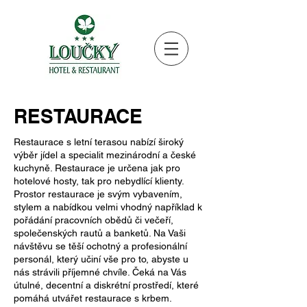
RESTAURACE
Restaurace s letní terasou nabízí široký
výběr jídel a specialit mezinárodní a české
kuchyně. Restaurace je určena jak pro
hotelové hosty, tak pro nebydlící klienty.
Prostor restaurace je svým vybavením,
stylem a nabídkou velmi vhodný například k
pořádání pracovních obědů či večeří,
společenských rautů a banketů. Na Vaši
návštěvu se těší ochotný a profesionální
personál, který učiní vše pro to, abyste u
nás strávili příjemné chvíle. Čeká na Vás
útulné, decentní a diskrétní prostředí, které
pomáhá utvářet restaurace s krbem.