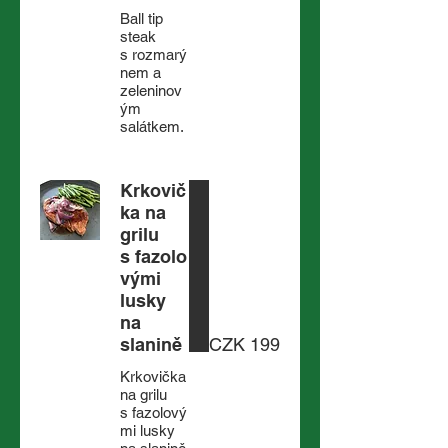
Ball tip
steak
s rozmarý
nem a
zeleninov
ým
salátkem.
Krkovič
ka na
grilu
s fazolo
vými
lusky
na
slanině
CZK 199
Krkovička
na grilu
s fazolový
mi lusky