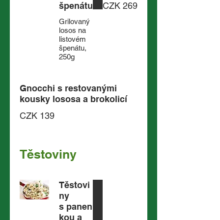
špenátu
CZK 269
Grilovaný
losos na
listovém
špenátu,
250g
Gnocchi s restovanými
kousky lososa a brokolicí
CZK 139
Těstoviny
Těstovi
ny
s panen
kou a