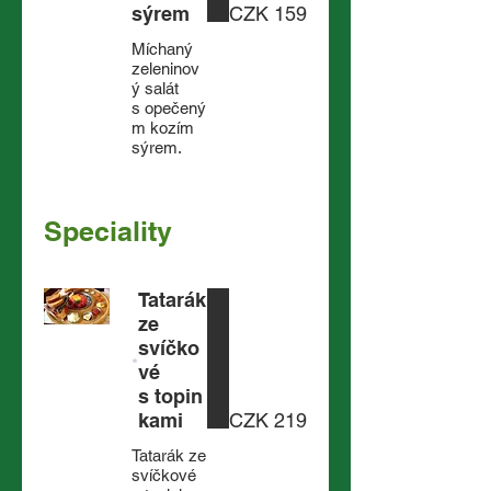
sýrem
CZK 159
Míchaný
zeleninov
ý salát
s opečený
m kozím
sýrem.
Speciality
Tatarák
ze
svíčko
vé
s topin
kami
CZK 219
Tatarák ze
svíčkové