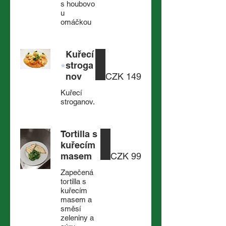
s houbovo
u
omáčkou
Kuřecí
stroga
nov
CZK 149
Kuřecí
stroganov.
Tortilla s
kuřecím
masem
CZK 99
Zapečená
tortilla s
kuřecím
masem a
směsí
zeleniny a