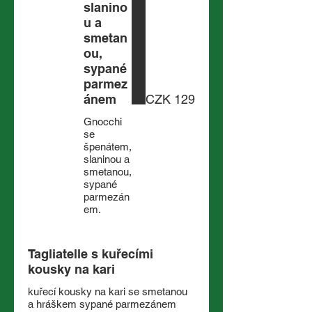
slanino
u a
smetan
ou,
sypané
parmez
ánem
CZK 129
Gnocchi
se
špenátem,
slaninou a
smetanou,
sypané
parmezán
em.
Tagliatelle s kuřecími
kousky na kari
kuřecí kousky na kari se smetanou