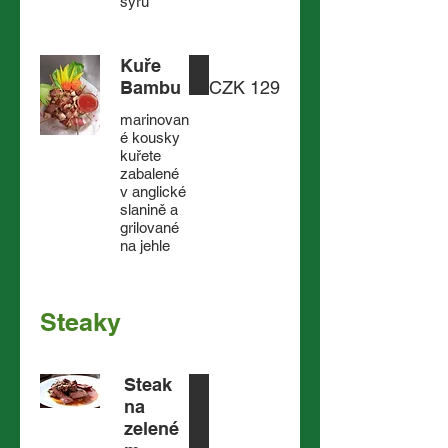
sýru
Kuře
Bambu
CZK 129
marinovan
é kousky
kuřete
zabalené
v anglické
slanině a
grilované
Steaky
Steak
na
zelené