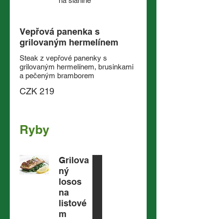
na slanině
Vepřová panenka s
grilovaným hermelínem
Steak z vepřové panenky s
grilovaným hermelínem, brusinkami
a pečeným bramborem
CZK 219
Ryby
Grilova
ný
losos
na
listové
m