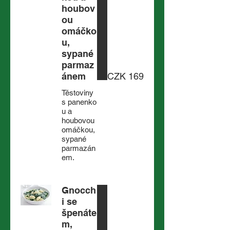
houbov
ou
omáčko
u,
sypané
parmaz
ánem
CZK 169
Těstoviny
s panenko
u a
houbovou
omáčkou,
sypané
parmazán
em.
Gnocch
i se
špenáte
m,