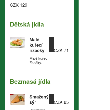
CZK 129
Dětská jídla
Malé
kuřecí
řízečky
CZK 71
Malé kuřecí
řízečky.
Bezmasá jídla
Smažený
sýr
CZK 85