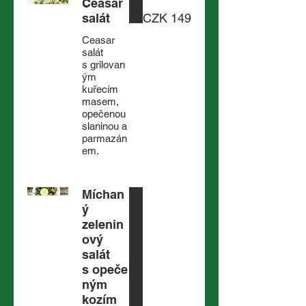
Ceasar
salát
CZK 149
Ceasar
salát
s grilovan
ým
kuřecím
masem,
opečenou
slaninou a
parmazán
em.
Míchan
ý
zelenin
ový
salát
s opeče
ným
kozím