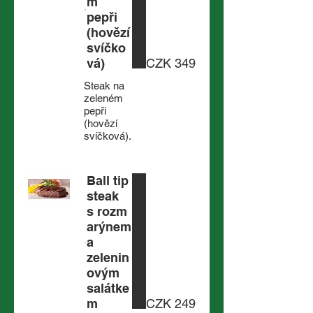
m
pepři
(hovězí
svíčko
vá)
CZK 349
Steak na
zeleném
pepři
(hovězí
svíčková).
Ball tip
steak
s rozm
arýnem
a
zelenin
ovým
salátke
m
CZK 249