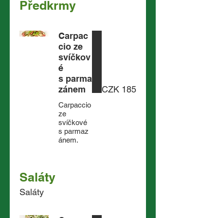
Předkrmy
Carpac
cio ze
svíčkov
é
s parma
zánem
CZK 185
Carpaccio
ze
svíčkové
s parmaz
ánem.
Saláty
Saláty