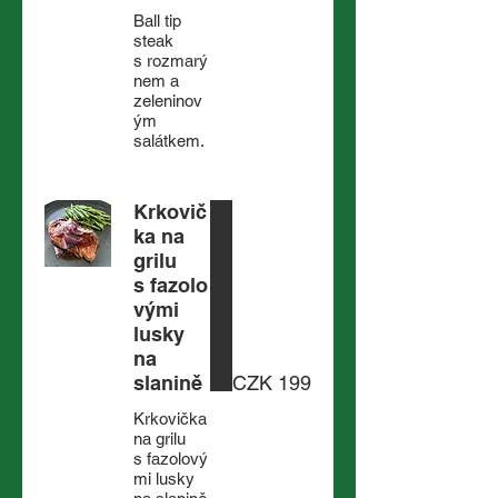
Ball tip
steak
s rozmarý
nem a
zeleninov
ým
salátkem.
Krkovič
ka na
grilu
s fazolo
vými
lusky
na
slanině
CZK 199
Krkovička
na grilu
s fazolový
mi lusky