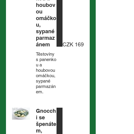
houbov
ou
omáčko
u,
sypané
parmaz
ánem
CZK 169
Těstoviny
s panenko
u a
houbovou
omáčkou,
sypané
parmazán
em.
Gnocch
i se
špenáte
m,