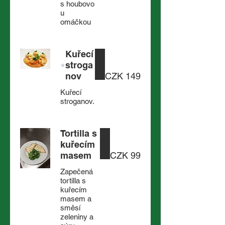
s houbovo
u
omáčkou
Kuřecí
stroga
nov
CZK 149
Kuřecí
stroganov.
Tortilla s
kuřecím
masem
CZK 99
Zapečená
tortilla s
kuřecím
masem a
směsí
zeleniny a