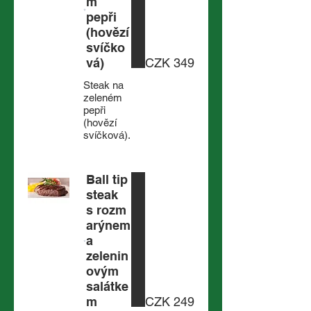
m
pepři
(hovězí
svíčko
vá)
CZK 349
Steak na
zeleném
pepři
(hovězí
svíčková).
Ball tip
steak
s rozm
arýnem
a
zelenin
ovým
salátke
m
CZK 249