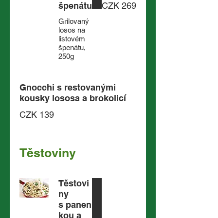
špenátu
CZK 269
Grilovaný
losos na
listovém
špenátu,
250g
Gnocchi s restovanými
kousky lososa a brokolicí
CZK 139
Těstoviny
Těstovi
ny
s panen
kou a