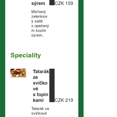
sýrem
CZK 159
Míchaný
zeleninov
ý salát
s opečený
m kozím
sýrem.
Speciality
Tatarák
ze
svíčko
vé
s topin
kami
CZK 219
Tatarák ze
svíčkové