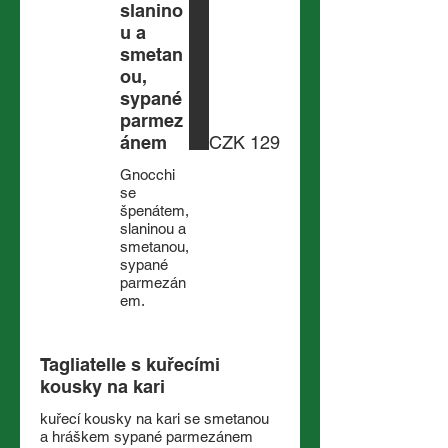
slanino
u a
smetan
ou,
sypané
parmez
ánem
CZK 129
Gnocchi
se
špenátem,
slaninou a
smetanou,
sypané
parmezán
em.
Tagliatelle s kuřecími
kousky na kari
kuřecí kousky na kari se smetanou