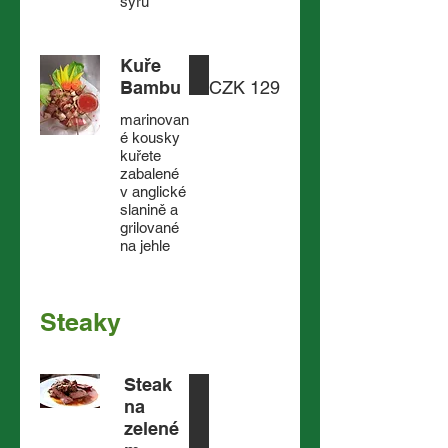
sýru
Kuře
Bambu
CZK 129
marinovan
é kousky
kuřete
zabalené
v anglické
slanině a
grilované
Steaky
Steak
na
zelené