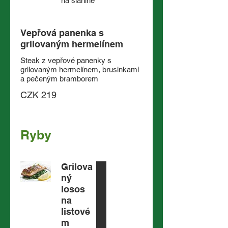
na slanině
Vepřová panenka s
grilovaným hermelínem
Steak z vepřové panenky s
grilovaným hermelínem, brusinkami
a pečeným bramborem
CZK 219
Ryby
Grilova
ný
losos
na
listové
m