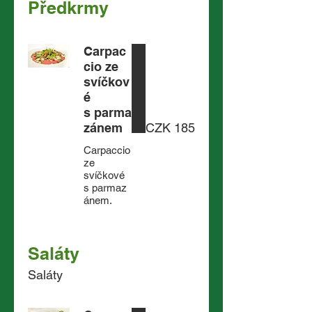
Předkrmy
Carpac
cio ze
svíčkov
é
s parma
zánem
CZK 185
Carpaccio
ze
svíčkové
s parmaz
ánem.
Saláty
Saláty