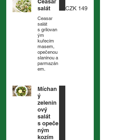
Ceasar
salát
CZK 149
Ceasar
salát
s grilovan
ým
kuřecím
masem,
opečenou
slaninou a
parmazán
em.
Míchan
ý
zelenin
ový
salát
s opeče
ným
kozím