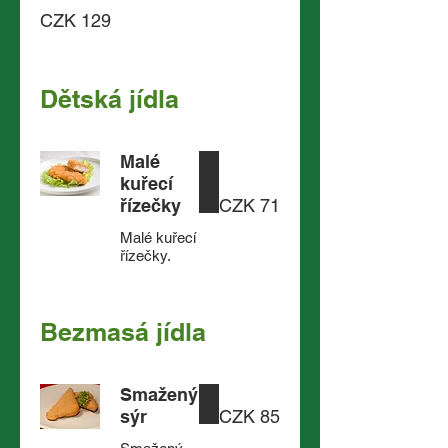
CZK 129
Dětská jídla
Malé
kuřecí
řízečky
CZK 71
Malé kuřecí
řízečky.
Bezmasá jídla
Smažený
sýr
CZK 85