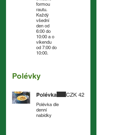
formou
rautu.
Každý
všední
den od
6:00 do
10:00 a o
víkendu
od 7:00 do
10:00.
Polévky
Polévka
CZK 42
Polévka dle
denní
nabídky