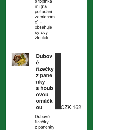
s topinka
mi (na
požádání
zamíchám
e) –
obsahuje
syrový
žloutek.
Dubov
é
řízečky
z pane
nky
s houb
ovou
omáčk
ou
CZK 162
Dubové
řízečky
z panenky